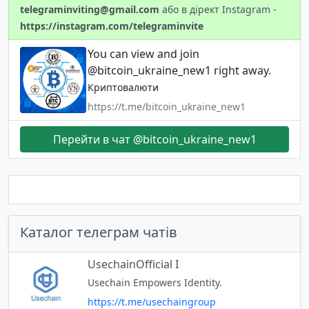
telegraminviting@gmail.com
або в дірект Instagram -
https://instagram.com/telegraminvite
You can view and join
@bitcoin_ukraine_new1 right away.
Криптовалюти
https://t.me/bitcoin_ukraine_new1
Перейти в чат @bitcoin_ukraine_new1
Каталог телеграм чатів
UsechainOfficial I
Usechain Empowers Identity.
https://t.me/usechaingroup