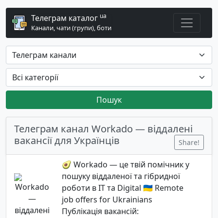
ua
Телеграм каталог
Канали, чати (групи), боти
Пошук
Телеграм канал Workado — віддалені
вакансії для Українців
Share!
🥑 Workado — це твій помічник у
пошуку віддаленої та гібридної
роботи в IT та Digital 🇺🇦 Remote
job offers for Ukrainians
Публікація вакансій: