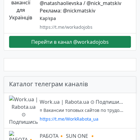
@natashaolievska / @nick_matskiv
Реклама: @nickmatskiv
Кар'єра
https://t.me/workadojobs
Перейти в канал @workadojobs
Каталог телеграм каналів
Work.ua | Rabota.ua ⊙ Подпишись
¤ Вакансии топовых сайтов по трудоустройству в Украине: Work.ua | Rabota.ua ¤ ¤ Ccылка - приглашение на канал : https://t.me/joinchat/AAAAAEujIr236_jvH14IHw ⊙ Реклама на канале
https://t.me/WorkRabota_ua
РАБОТА🔸 SUN ONE 🔸