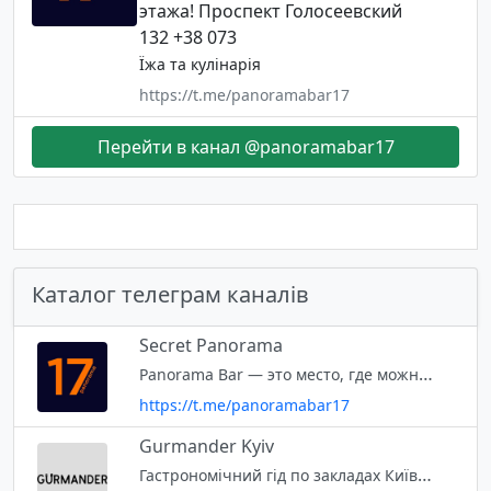
этажа! Проспект Голосеевский
132 +38 073
Їжа та кулінарія
https://t.me/panoramabar17
Перейти в канал @panoramabar17
Каталог телеграм каналів
Secret Panorama
Panorama Bar — это место, где можно круто провести время, вкусно поесть, покурить кальян и отдохнуть в караоке. Почему именно мы? У нас самый крутой вид на весь Киев с высоты 17-го этажа! Проспект Голосеевский 132 +38 073
https://t.me/panoramabar17
Gurmander Kyiv
Гастрономічний гід по закладах Київа. Вигідні пропозиції, огляди, знижки, дегустації.