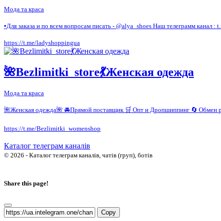
Мода та краса
▪️Для заказа и по всем вопросам писать - @alya_shoes Наш телеграмм кана
https://t.me/ladyshoppingua
🌺Bezlimitki_store💃Женская одежда
Мода та краса
🌺Женская одежда🌺 🚘Прямой поставщик 🛒 Опт и Дропшиппинг 🔄 Обмен
https://t.me/Bezlimitki_womenshop
Каталог телеграм каналів
© 2026 - Каталог телеграм каналів, чатів (груп), ботів
Share this page!
Copy