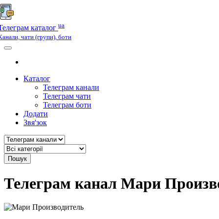
ua
Телеграм каталог
Канали, чати (групи), боти
Каталог
Телеграм канали
Телеграм чати
Телеграм боти
Додати
Звя'зок
Пошук
Телеграм канал Мари Произв