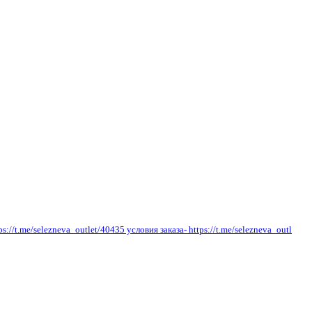
/t.me/selezneva_outlet/40435 условия заказа- https://t.me/selezneva_outl