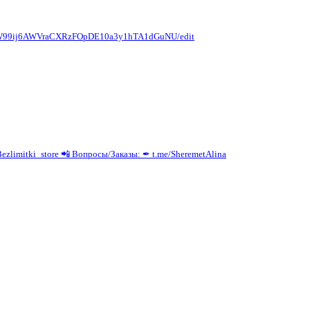
B3G66dW99ij6AWVraCXRzFOpDE10a3y1hTA1dGuNU/edit
mitki_store 📲 Вопросы/Заказы: ✒ t.me/SheremetAlina