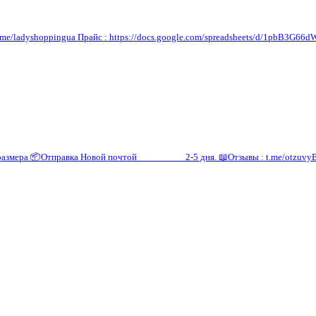
л : t.me/ladyshoppingua Прайс : https://docs.google.com/spreadsheets/d/1pb
 размера 📦Отправка Новой почтой 2-5 дня. 📖Отзывы : t.me/otzuvyBezli