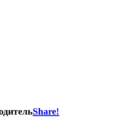
одитель
Share!