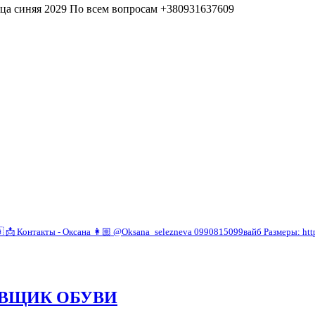
лица синяя 2029 По всем вопросам +380931637609
 📩 Контакты - Оксана 👩🏼 @Oksana_selezneva 0990815099вайб Размеры: https:/
ТАВЩИК ОБУВИ