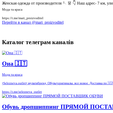
Женская одежда от производителя 🪡 👗 👇 Наш адрес- 7 км, у
Мода та краса
https://t.me/mari_proizvoditel
Перейти в канал @mari_proizvoditel
Каталог телеграм каналів
Она 🇮🇹
Мода та краса
•Selezneva.outlet• мультибренд. Обувь•оригиналы. все новое. Доставка по 🇺
https://t.me/selezneva_outlet
Обувь дропшиппинг ПРЯМОЙ ПОС