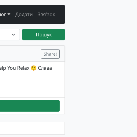
лог
Додати
Звя'зок
Пошук
Share!
lp You Relax 😉 Слава