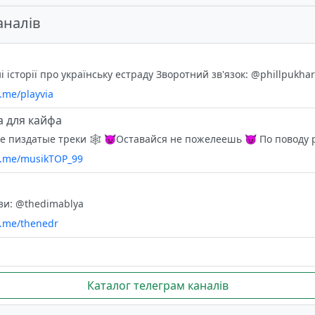
аналів
і історії про українську естраду Зворотний зв'язок: @phillpukha
t.me/playvia
 для кайфа
/t.me/musikTOP_99
зи: @thedimablya
t.me/thenedr
Каталог телеграм каналів