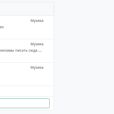
Музика
rev
Музика
🕸️Самые пиздатые треки 🕸️ 👿Оставайся не пожелеешь 😈 По поводу рекламы писать сюда 👇 ☠️Создатель😎 @ruslan_omg 🖇️Цель: 10.000пд.📌 👥чатик https://t.me/muzic_999
Музика