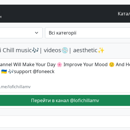
Ката
и
i Chill music🎶| videos💿| aesthetic✨
hannel Will Make Your Day 🌸 Improve Your Mood 🙂 And He
 🇺🇦 🎶support @foneeck
t.me/lofichillamv
Перейти в канал @lofichillamv