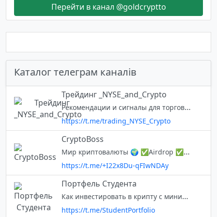
Перейти в канал @goldcryptto
Каталог телеграм каналів
Трейдинг _NYSE_and_Crypto
Рекомендации и сигналы для торговли на американском фондовом рынке. Сигналы на крипторынке. А также новости из мира трейдинга
https://t.me/trading_NYSE_Crypto
CryptoBoss
Мир криптовалюты 🌍 ✅Airdrop ✅Раздачи ✅Whitelist ✅NFT
https://t.me/+I22x8Du-qFIwNDAy
Портфель Студента
Как инвестировать в крипту с минимальными возможностями? Что будет если начать инвестировать с 1$? Чат канала – https://t.me/StudentPortfolio1 Поддержать канал – https://telegra.ph/Podderzhka-kanala-Portfel-Studenta-10-0
https://t.me/StudentPortfolio