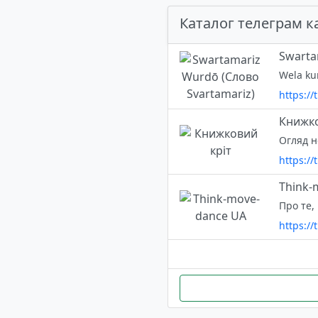
Каталог телеграм к
Swarta
https://
Книжко
Огляд н
https:/
Think-
https:/