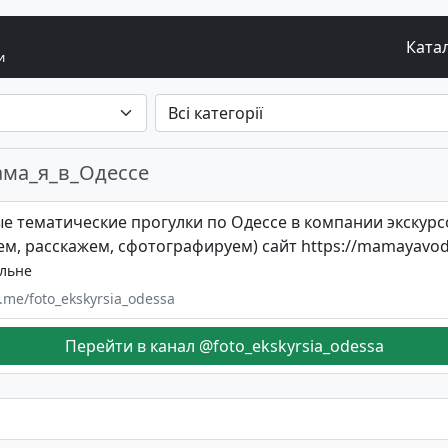
Ката
и
ама_я_в_Одессе
е тематические прогулки по Одессе в компании экскурс
м, расскажем, сфотографируем) сайт https://mamayavo
альне
t.me/foto_ekskyrsia_odessa
Перейти в канал @foto_ekskyrsia_odessa