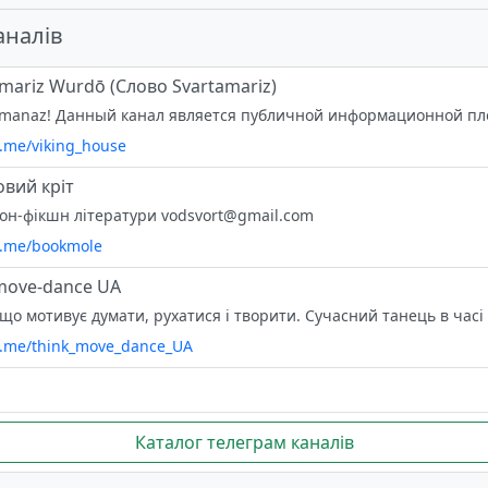
аналів
mariz Wurdō (Слово Svartamariz)
t.me/viking_house
вий кріт
он-фікшн літератури
vodsvort@gmail.com
/t.me/bookmole
move-dance UA
/t.me/think_move_dance_UA
Каталог телеграм каналів