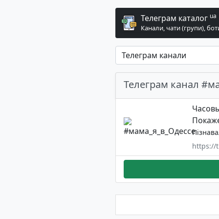
ua
Телеграм каталог
Канали, чати (групи), бот
Телеграм канал #м
Часовы
Покаже
Пізнав
https://