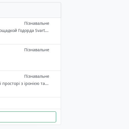
Пізнавальне
Wela kumanaz! Данный канал является публичной информационной площадкой Годорда Svartamariz. По поводу сотрудничества и связи с администрацией канала, пишите сюда➡️ @SVARTMARR
Пізнавальне
Пізнавальне
Про те, що мотивує думати, рухатися і творити. Сучасний танець в часі і просторі з іронією та гумором.