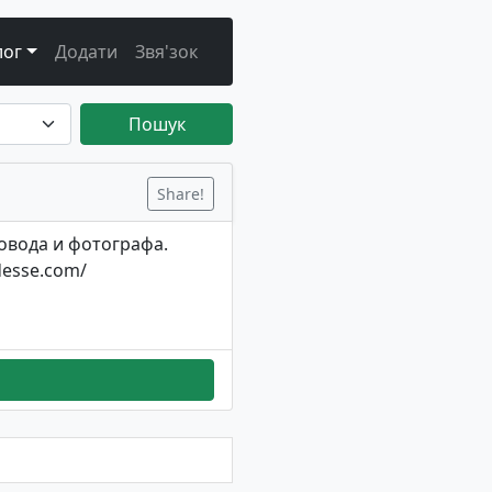
лог
Додати
Звя'зок
Пошук
Share!
овода и фотографа.
desse.com/