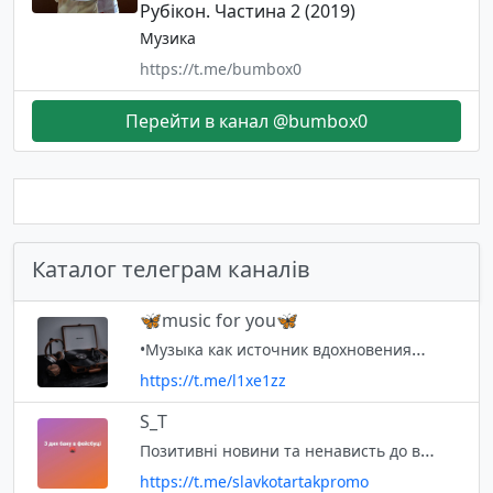
Рубікон. Частина 2 (2019)
Музика
https://t.me/bumbox0
Перейти в канал @bumbox0
Каталог телеграм каналів
🦋music for you🦋
•Музыка как источник вдохновения💞 🦋Все права на музыку принадлежат владельцам!🦋
https://t.me/l1xe1zz
S_T
Позитивні новини та ненависть до ворогів
https://t.me/slavkotartakpromo