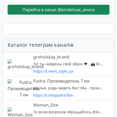
Перейти в канал @bmdeluxe_anons
Каталог телеграм каналів
groholskay_brand
Тут ты найдешь свой образ ❤ . 📸 Мы в Instagram https://instagram.com/groholskay_brand?igshid=8qkitg9f91fg . Для заказа пишите 👉 @groholskay_brand
https://t.me/u_style_ua
Pudra. Производитель 7 км
Друзья, рады видеть Вас! Мы - производители женской и мужской одежды тм Pudra 7км❤️! ✅он-лайн менеджер +40 (751) 931 373 ✅отправка на клиента ✅реальные фото и видео ✅живое общение с руководителями Мы открыты к диалогу🤝 Пус
https://t.me/pudra7km
Woman_Size
По всем вопросам обращайтесь @Alena87m