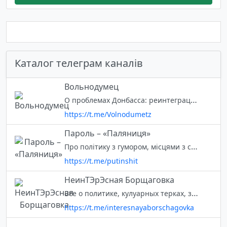
Каталог телеграм каналів
Вольнодумец
О проблемах Донбасса: реинтеграция, экономика, политика и другое на временно оккупированнных территориях
https://t.me/Volnodumetz
Пароль – «Паляниця»
Про політику з гумором, місцями з сарказмом! 🗿 @rtrlgvch
https://t.me/putinshit
НеинТЭрЭсная Борщаговка
Все о политике, кулуарных терках, земельных договорняках и жизни Борщаговской ОТГ. Сделаем ее «инТЭрЭсной» для власти. Для связи: 👇🏻
https://t.me/interesnayaborschagovka