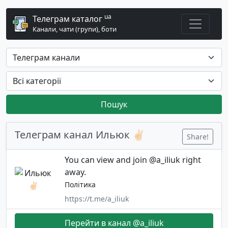
ua
Телеграм каталог
Канали, чати (групи), боти
Пошук
Телеграм канал Ильюк ✌🏻
Share!
You can view and join @a_iliuk right
away.
Політика
https://t.me/a_iliuk
Перейти в канал @a_iliuk