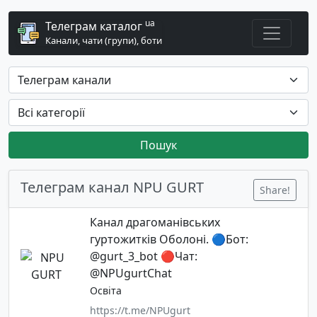
ua
Телеграм каталог
Канали, чати (групи), боти
Пошук
Телеграм канал NPU GURT
Share!
Канал драгоманівських
гуртожитків Оболоні. 🔵Бот:
@gurt_3_bot 🔴Чат:
@NPUgurtChat
Освіта
https://t.me/NPUgurt