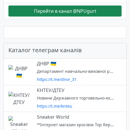
Перейти в канал @NPUgurt
Каталог телеграм каналів
ДНВР 🇺🇦
Департамент навчально-виховної роботи КПІ ім. Ігоря Сікорського Канал для студентів про: - навчання, поселення - STEAM, івенти - стипендії - волонтерство - мобільність - працевлаштування. Сайт dnvr.kpi.ua Зворотній зв'язок
https://t.me/dnvr_31
КНТЕУ/ДТЕУ
Новини Державного торговельно-економічного університету
https://t.me/knteu
Sneaker World
™️Інтернет магазин кросівок Top Replica (1 в 1 до оригіналу) ™️Передоплата 150 грн ™️Відмінна якість за вигідну ціну ™️Відправка Нова Пошта🇺🇦