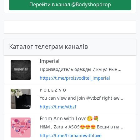
Перейти в канал @Bodyshopdrop
Каталог телеграм каналів
Imperial
Производитель одежды 7 км ул Рыночная 848 ОПТ от 1 ед.Дропшип. +380967853003 +380666465901 Этот канал создан для сотрудничества с торговыми страницами и оптовыми покупателями,розничными клиентами.🙂
https://t.me/proizvoditel_imperial
ᴘ ᴏ ʟ ᴇ ᴢ ɴ ᴏ
You can view and join @vtbzf right away.
https://t.me/vtbzf
From Ann with Love😘💐
H&M , Zara и ASOS😍😍😍 Вещи в наличии и под заказ ✈️🛍
https://t.me/fromannwithlove