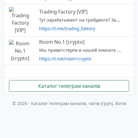
Trading Factory [VIP]
Тут зарабатывают на трейдинге? Задать вопрос: @facto_adm
https://t.me/tradng_faktory
Room No.1 [crypto]
Мы приветствуем в нашей комнате всех, кто интересуется проектами в сфере блокчейн технологий, готов развиваться и приобретать новый опыт, становиться частью команды. P.S. Вкладывайте своё время, желание, НЕ деньги. Ссылка на
https://t.me/room1crypto
Каталог телеграм каналів
© 2026 - Каталог телеграм каналів, чатів (груп), ботів