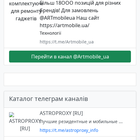
Більш 18ООО позицій для різних
брендів! Для замовлень
@ARTmobileua Наш сайт
https://artmobile.ua/
Технології
https://t.me/Artmobile_ua
Перейти в канал @Artmobile_ua
Каталог телеграм каналів
ASTROPROXY [RU]
Лучшие резидентные и мобильные прокси. Серверные прокси. Только легальные и надежные динамические прокси. Геолокация по всему миру. Бесплатный тест прокси: https://t.me/astroproxy_support_bot
https://t.me/astroproxy_info